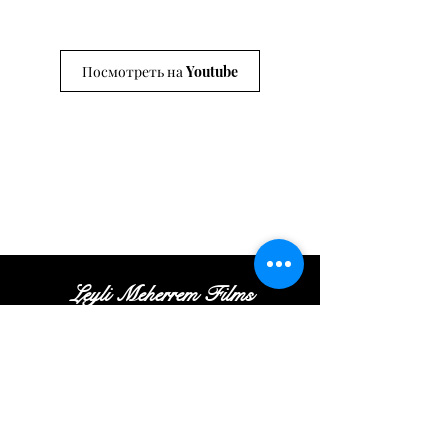
Посмотреть на Youtube
Leyli Meherrem Films
Tel:
+
(972
)52
-413-35
-16
|
Email:
Contact@leylifilms.com