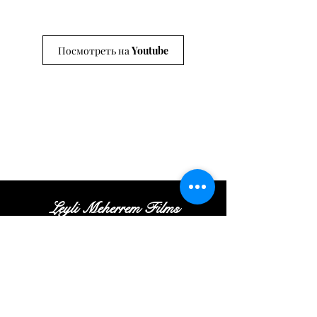
Посмотреть на Youtube
Leyli Meherrem Films
Tel:
+
(972
)52
-413-35
-16
|
Email:
Contact@leylifilms.com