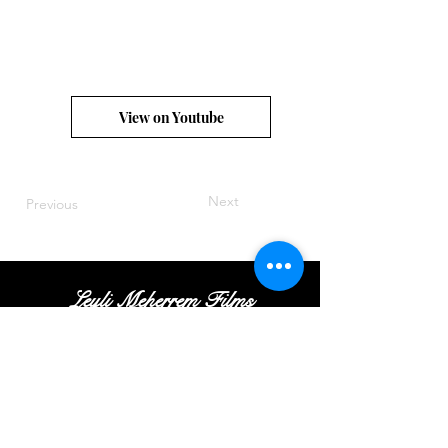
View on Youtube
Next
Previous
Leyli Meherrem Films
Tel:
+
(972
)52
-413-35
-16
|
Email:
Contact@leylifilms.com